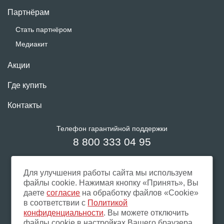
Партнёрам
Стать партнёром
Медиакит
Акции
Где купить
Контакты
Телефон гарантийной поддержки
8 800 333 04 95
Звонки из России бесплатны
Для улучшения работы сайта мы используем
файлы cookie. Нажимая кнопку «Принять», Вы
даете
согласие
на обработку файлов «Cookie»
в соответствии с
Политикой
Подписывайтесь на нас
конфиденциальности
. Вы можете отключить
в социальных сетях
файлы cookie в настройках Вашего браузера